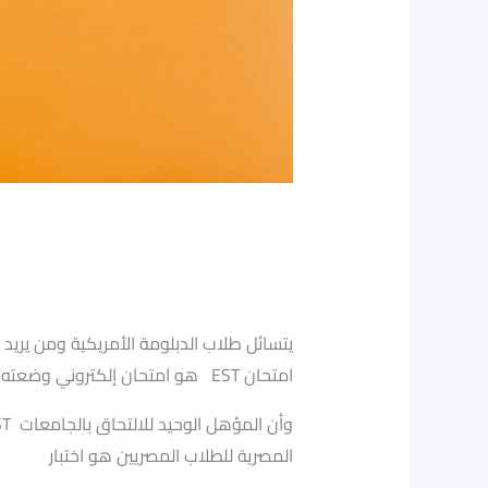
؟؟ EST 1\ EST 2 ايه الفرق بين – EST Egypt يتسائل طلاب الدبلومة الأمريكية ومن
التي تم تعليقها في مصر بالآونة الأخيرة (SAT – ACT) هو امتحان إلكتروني وضعته وزارة التربية والتعليم المصرية ليكون موازيًا لامتحانات EST امتحان
المصرية للطلاب المصريين هو اختبار