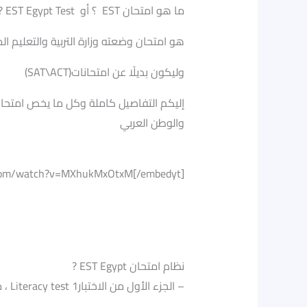
? EST Egypt Test ؟ أو EST ما هو امتحان
هو امتحان وضعته وزارة التربية والتعليم 
(SAT\ACT)وليكون بديلًا عن امتحانات
إليكم التفاصيل كاملة وكل ما يخص امتحان
والوطن العربي
.com/watch?v=MXhukMxOtxM[/embedyt]
? EST Egypt نظام امتحان
.writing and languages مدته 27 دقيقة ويتكون من 13 سؤال وهو مقابل لجزء الـ ، Literacy test 1الجزء الأول من الاختبار –