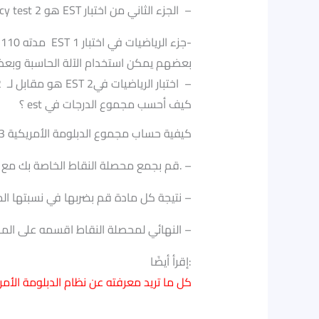
.Reading ومدته 65 دقيقة ويتكون من 31 سؤال وهو مقابل لجزء الـLiteracy test 2 هو EST الجزء الثاني من اختبار –
مدته 110 دقيقة ويتكون من42 سؤال EST 1 جزء الرياضيات في اختبار-
(no calculator)بعضهم يمكن استخدام الآلة الحاسبة و
. في اختبار الـسات level 2 هو مقابل لـ EST 2اختبار الرياضيات في –
؟ est كيف أحسب مجموع الدرجات في
:EST 2023 كيفية حساب مجموع الدبلومة الأمريكية
.قم بجمع محصلة النقاط الخاصة بك مع العدد الكلي للنقاط. –
.نتيجة كل مادة قم بضربها في نسبتها المئوية –
.النهائي لمحصلة النقاط اقسمه على المحصلة الكلية ثم إقسمه على نقاط التقييم الشامل –
إقرأ أيضًا:
كل ما تريد معرفته عن نظام الدبلومة الأم