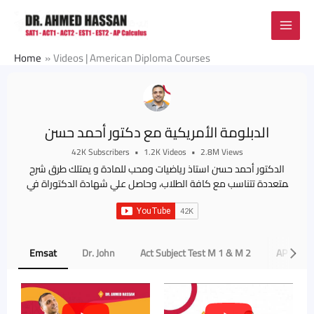
Skip
to
content
Home
Videos | American Diploma Courses
الدبلومة الأمريكية مع دكتور أحمد حسن
42K Subscribers
•
1.2K Videos
•
2.8M Views
الدكتور أحمد حسن استاذ رياضيات ومحب للمادة و يمتلك طرق شرح
متعددة تتناسب مع كافة الطلاب، وحاصل علي شهادة الدكتوراة في
تخصص ويعمل في مجال التدريس منذ عام ٢٠٠٦ لطلبة الجامعات و
المدارس. Dr. Ahmed Hassan Adam is a passionate, dedicated and
multitasked mathematics professor, who holds a PhD in Partial
Derivational Equation, and has been teaching different
Emsat
Dr. John
Act Subject Test M 1 & M 2
AP Calcu
international Math curriculums: for the past sixteen years to
school and university students. الموقع الرسمي لدكتور أحمد حسن:
drahmedhassanmath.com انضم لجروب فيسبوك وتيلجرام. جروب
الفيسبوك: