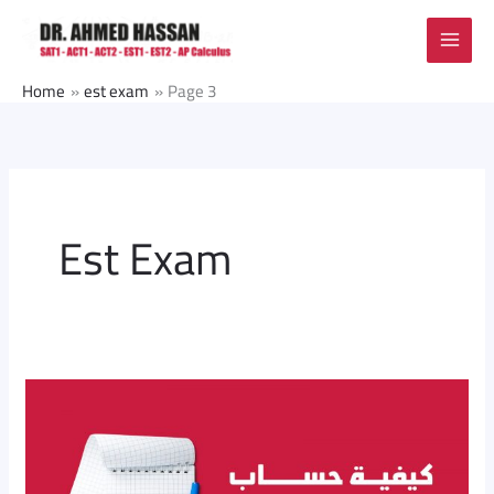
Skip
to
content
Home
est exam
Page 3
Est Exam
حساب
سكور
الدبلومة
الأمريكية