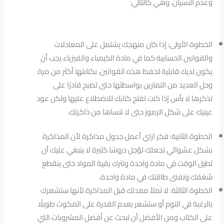
وعدم النسيان، وهي كالتالي:
الخطوة الأولى: إذا كان منهجك يشتمل على المعادلات
والقوانين الحسابية كما في مادة الكيمياء والفيزياء يجب أن
يكون لديك قابلية لحفظ هذه القوانين، بكتابتها أكثر من مرة
وحل العديد من التمارين بواسطتها حتى تصبح قادرًا على
تذكرها لا بأس إذا كنت تفتح كتابك للاضطلاع عليها ولكن عود
عينيك على شكل الرموز حتى لا تنساها من ذاكرتك.
الخطوة الثانية: فكر ازاي أعمل جدول مذاكرة لأن المذاكرة
بشكل عشوائي تجعلك تؤجل دروسًا كثيرة لا ينبغي عليك أن
تطيل الوقت في مادة واحدة وتترك بقية المواد حتى ينقطع
شغفك وتفنى طاقتك في مادة واحدة.
الخطوة الثالثة: لا تملأ معدتك قبل المذاكرة لأنها ستشعرك
بالرغبة في النوم أو ستشعر بعدم القدرة على المكوث طويلًا
على الكتاب ومن الأفضل أن تبحث عن أفضل المشروبات التي